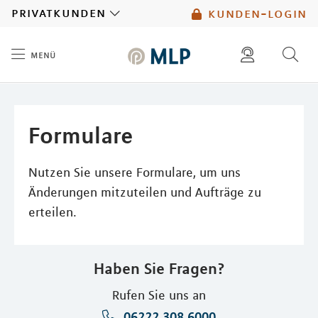
MLP
privatkunden
kunden-login
menü
Inhalt
diese website durchsuchen
mlp berater finden
Formulare
Nutzen Sie unsere Formulare, um uns
Änderungen mitzuteilen und Aufträge zu
erteilen.
Haben Sie Fragen?
Rufen Sie uns an
06222 308 6000