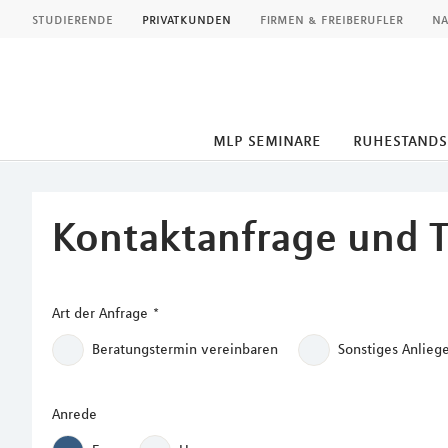
MLP
studierende
privatkunden
firmen & freiberufler
na
mlp seminare
ruhestand
Inhalt
Kontaktanfrage und 
Art der Anfrage
*
Beratungstermin vereinbaren
Sonstiges Anlieg
Anrede