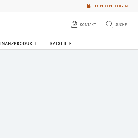
KUNDEN-LOGIN
kontakt
suche
diese website durchsuchen
finanzprodukte
ratgeber
mlp berater finden