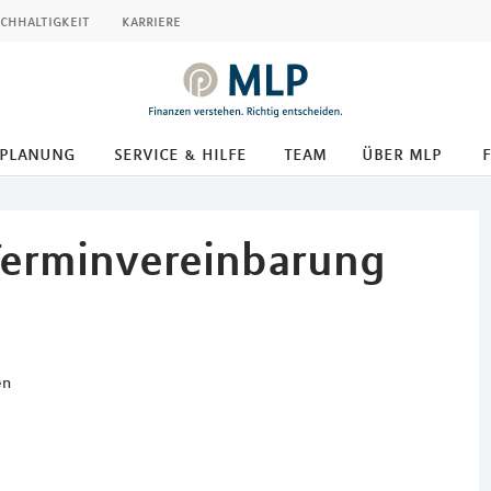
chhaltigkeit
karriere
splanung
service & hilfe
team
über mlp
Terminvereinbarung
en