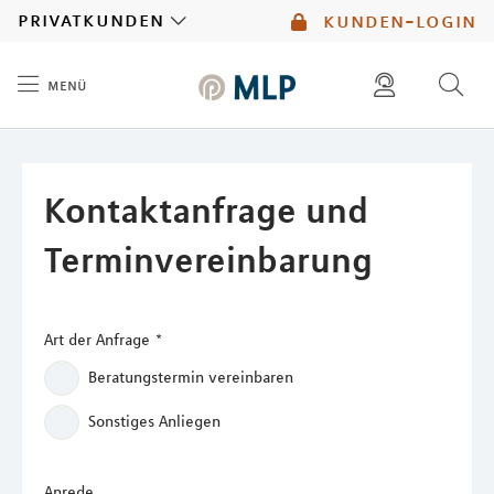
MLP
privatkunden
kunden-login
menü
Inhalt
diese website durchsuchen
mlp berater finden
Kontaktanfrage und
Terminvereinbarung
Art der Anfrage
*
Beratungstermin vereinbaren
Sonstiges Anliegen
Anrede