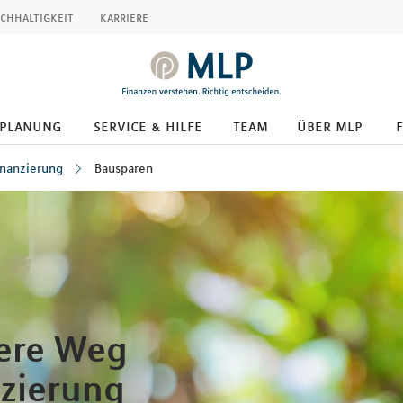
chhaltigkeit
karriere
splanung
service & hilfe
team
über mlp
inanzierung
Bausparen
here Weg
nzierung