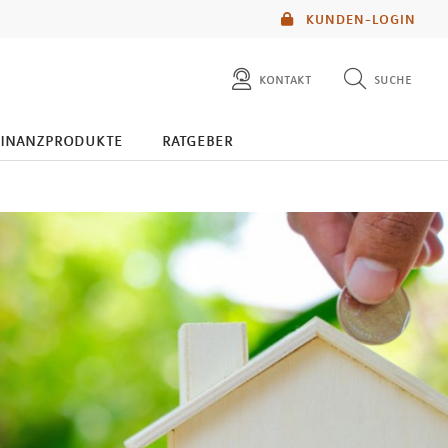
KUNDEN-LOGIN
kontakt
suche
diese website durchsuchen
finanzprodukte
ratgeber
mlp berater finden