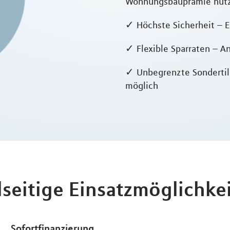
Wohnungsbauprämie nut
✓ Höchste Sicherheit – E
✓ Flexible Sparraten – An
✓ Unbegrenzte Sondertil
möglich
lseitige Einsatzmöglichke
Sofortfinanzierung