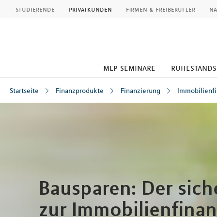
MLP
studierende
privatkunden
firmen & freiberufler
na
mlp seminare
ruhestand
Startseite
Finanzprodukte
Finanzierung
Immobilienf
Inhalt
Bausparen: Der sic
zur Immobilienfina