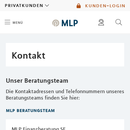
MLP
privatkunden
kunden-login
menü
Inhalt
diese website durchsuchen
mlp berater finden
Kontakt
Unser Beratungsteam
Die Kontaktadressen und Telefonnummern unseres
Beratungsteams finden Sie hier:
mlp beratungsteam
MLP Finanzberatung SE