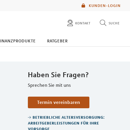
KUNDEN-LOGIN
kontakt
suche
diese website durchsuchen
finanzprodukte
ratgeber
mlp berater finden
Haben Sie Fragen?
Sprechen Sie mit uns
Termin vereinbaren
betriebliche altersversorgung:
arbeitgeberleistungen für ihre
vorsorge