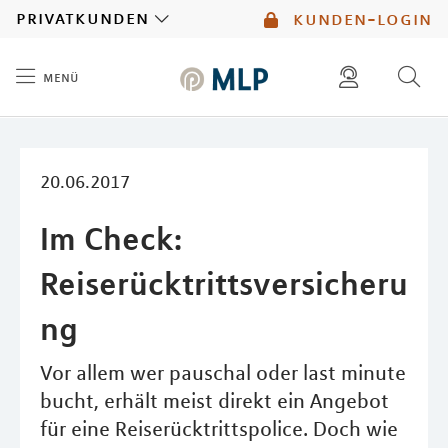
MLP
privatkunden
kunden-login
menü
Inhalt
diese website durchsuchen
mlp berater finden
20.06.2017
Im Check:
Reiserücktrittsversicheru
ng
Vor allem wer pauschal oder last minute
bucht, erhält meist direkt ein Angebot
für eine Reiserücktrittspolice. Doch wie