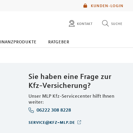
KUNDEN-LOGIN
kontakt
suche
diese website durchsuchen
finanzprodukte
ratgeber
mlp berater finden
Sie haben eine Frage zur
Kfz-Versicherung?
Unser MLP Kfz-Servicecenter hilft Ihnen
weiter:
06222 308 8228
service@kfz-mlp.de