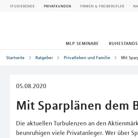
MLP
studierende
privatkunden
firmen & freiberufler
na
mlp seminare
ruhestand
Startseite
Ratgeber
Privatleben und Familie
Mit Spar
Inhalt
05.08.2020
Mit Sparplänen dem B
Die aktuellen Turbulenzen an den Aktienmär
beunruhigen viele Privatanleger. Wer über Spa