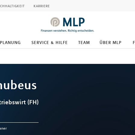
chhaltigkeit
karriere
splanung
service & hilfe
team
über mlp
hubeus
riebswirt (FH)
aner