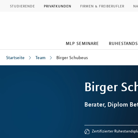
MLP
studierende
privatkunden
firmen & freiberufler
na
mlp seminare
ruhestand
Startseite
Team
Birger Schubeus
Inhalt
Birger
Sc
Berater, Diplom Bet
Zertifizierter Ruhestandspl