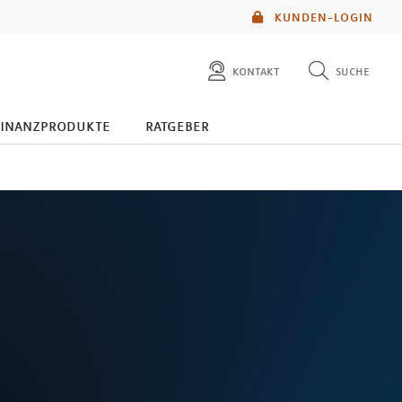
KUNDEN-LOGIN
kontakt
suche
diese website durchsuchen
finanzprodukte
ratgeber
mlp berater finden