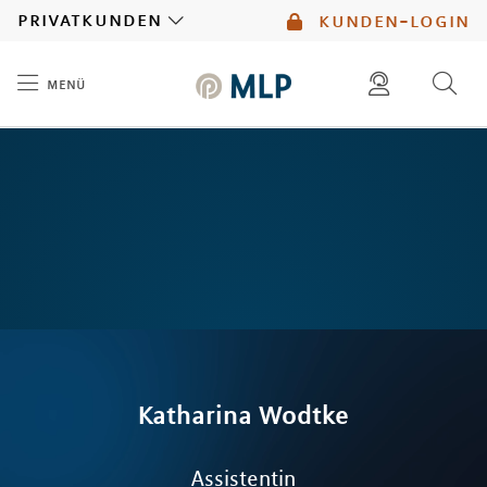
MLP
privatkunden
kunden-login
menü
Inhalt
diese website durchsuchen
mlp berater finden
Katharina
Wodtke
Assistentin