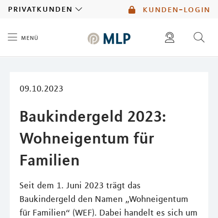
MLP
privatkunden
kunden-login
menü
Inhalt
diese website durchsuchen
mlp berater finden
09.10.2023
Baukindergeld 2023:
Wohneigentum für
Familien
Seit dem 1. Juni 2023 trägt das
Baukindergeld den Namen „Wohneigentum
für Familien“ (WEF). Dabei handelt es sich um