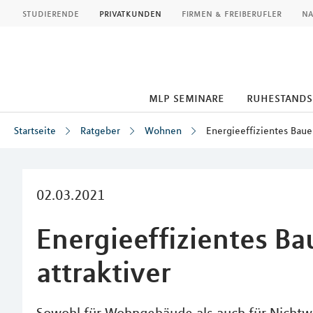
MLP
studierende
privatkunden
firmen & freiberufler
na
mlp seminare
ruhestand
Startseite
Ratgeber
Wohnen
Energieeffizientes Baue
Inhalt
02.03.2021
Energieeffizientes B
attraktiver